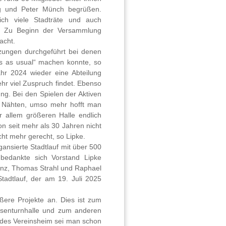
ng und Peter Münch begrüßen.
ch viele Stadträte und auch
l. Zu Beginn der Versammlung
acht.
zungen durchgeführt bei denen
ss as usual“ machen konnte, so
ahr 2024 wieder eine Abteilung
hr viel Zuspruch findet. Ebenso
ng. Bei den Spielen der Aktiven
en Nähten, umso mehr hofft man
allem größeren Halle endlich
n seit mehr als 30 Jahren nicht
ht mehr gerecht, so Lipke.
ansierte Stadtlauf mit über 500
 bedankte sich Vorstand Lipke
nz, Thomas Strahl und Raphael
tadtlauf, der am 19. Juli 2025
ere Projekte an. Dies ist zum
esenturnhalle und zum anderen
 des Vereinsheim sei man schon