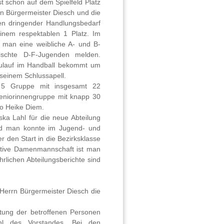
t schon auf dem Spielfeld Platz
an Bürgermeister Diesch und die
en dringender Handlungsbedarf
einem respektablen 1 Platz. Im
e man eine weibliche A- und B-
schte D-F-Jugenden melden.
ulauf im Handball bekommt um
seinem Schlussapell.
f 5 Gruppe mit insgesamt 22
e Seniorinnengruppe mit knapp 30
so Heike Diem.
ka Lahl für die neue Abteilung
und man konnte im Jugend- und
 den Start in die Bezirksklasse
Aktive Damenmannschaft ist man
hrlichen Abteilungsberichte sind
 Herrn Bürgermeister Diesch die
ltung der betroffenen Personen
hl des Vorstandes. Bei den