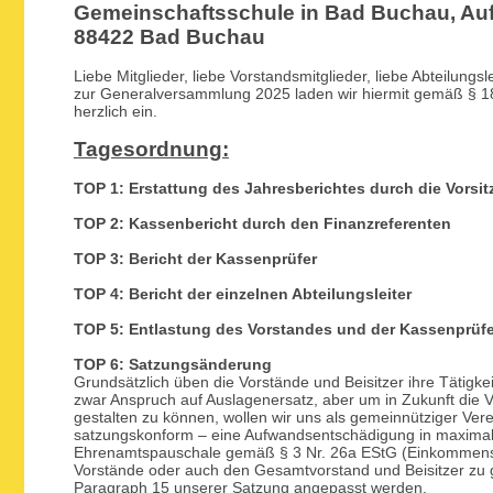
Gemeinschaftsschule in Bad Buchau, A
88422 Bad Buchau
Liebe Mitglieder, liebe Vorstandsmitglieder, liebe Abteilungsle
zur Generalversammlung 2025 laden wir hiermit gemäß § 18
herzlich ein.
Tagesordnung:
TOP 1: Erstattung des Jahresberichtes durch die Vorsi
TOP 2: Kassenbericht durch den Finanzreferenten
TOP 3: Bericht der Kassenprüfer
TOP 4: Bericht der einzelnen Abteilungsleiter
TOP 5: Entlastung des Vorstandes und der Kassenprüfer
TOP 6: Satzungsänderung
Grundsätzlich üben die Vorstände und Beisitzer ihre Tätigk
zwar Anspruch auf Auslagenersatz, aber um in Zukunft die V
gestalten zu können, wollen wir uns als gemeinnütziger Vere
satzungskonform – eine Aufwandsentschädigung in maxima
Ehrenamtspauschale gemäß § 3 Nr. 26a EStG (Einkommens
Vorstände oder auch den Gesamtvorstand und Beisitzer zu 
Paragraph 15 unserer Satzung angepasst werden.