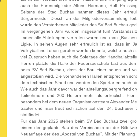
auch die Ehrenmitglieder Alfons Hermann, Rolf Preissi
Seitens der Stad Buchau nahmen dieses Jahr erfreuli
Bürgermeister Diesch an der Mitgliederversammlung tei
wurde den Verstorbenen Mitglieder des SV Bad Buchau ged
Im vergangenen Jahr wurden insgesamt fünf Vorstandssit
immer alle Abteilungen vertreten waren und man „Busine
Lipke. In seinen Augen sehr erfreulich ist es, dass im J
Volleyball ins Leben gerufen werden konnte, welche auch se
viel Zuspruch haben auch die Spieltage der Handballabteilu
Herren platzte die Halle der Federseeschule fast aus d
beim SV Bad Buchau, dass der Bau einer neuen und vor 
angestoßen wird. Die vorhandenen Hallen entsprechen scho
dem technischen Stand und werden den Sportarten auch nic
Wie auch das Jahr davor war der abteilungsübergreifend org
Teilnehmern und 200 Helfern mehr als erfreulich. Hier
besonders bei dem neuen Organisationsteam Alexander Me
Sauter und man freut sich schon auf den 24. Buchauer S
stattfindet.
Für das Jahr 2025 stehen beim SV Bad Buchau zwei größ
einem
der geplante Bau des Vereinsheim an der Bittelwi
Neuauflage der des „Apostel von Buchau“. Mit der Planung