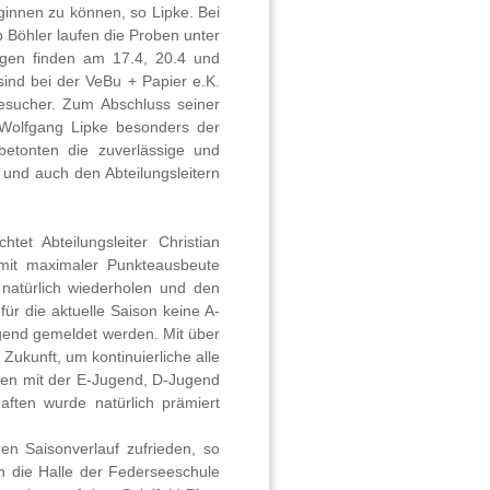
ginnen zu können, so Lipke. Bei
p Böhler laufen die Proben unter
gen finden am 17.4, 20.4 und
sind bei der VeBu + Papier e.K.
Besucher. Zum Abschluss seiner
Wolfgang Lipke besonders der
 betonten die zuverlässige und
 und auch den Abteilungsleitern
tet Abteilungsleiter Christian
 mit maximaler Punkteausbeute
natürlich wiederholen und den
für die aktuelle Saison keine A-
gend gemeldet werden. Mit über
 Zukunft, um kontinuierliche alle
en mit der E-Jugend, D-Jugend
ften wurde natürlich prämiert
en Saisonverlauf zufrieden, so
en die Halle der Federseeschule