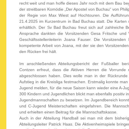
recht weit und man hoffe dieses Jahr noch mit dem Bau be
der streitbaren Komödie „Der Apostel von Buchau“ von Phili
der Regie von Max Wiest auf Hochtouren. Die Aufführun
21.4.2025 im Kurzentrum in Bad Buchau statt. Die Karten 
erhältlich. Der Sv Bad Buchau freut sich auf zahlreiche 
Ansprache dankten die Vorsitzenden Gesa Fritsche und 
Geschäftsstellenleiterin Joana Fauser. Die Vorsitzenden
kompetente Arbeit von Joana, mit der sie den Vorsitzenden
den Rücken frei hält.
Im anschließenden Abteilungsbericht der Fußballer berich
Contzen erfreut, dass die Aktiven Herren die Vorrunde
abgeschlossen haben. Dies wolle man in der Rückrunde 
Aufstieg in die Kreisliga festmachen. Erstmalig konnte man 
Jugend melden, für die neue Saison kann wieder eine A-Ju
300 Kindern und Jugendlichen blickt man ebenfalls positiv in
Jugendmannschaften zu besetzen. Im Jugendbereich konnt
und C-Jugend Meisterschaften eingefahren. Die Mannscha
und erhielten einen Beitrag für die Mannschaftskasse.
Auch in der Abteilung Handball sei man mit dem bisherig
Abteilungsleiter Patrick Haas. Die Aktivenheimspiele bring