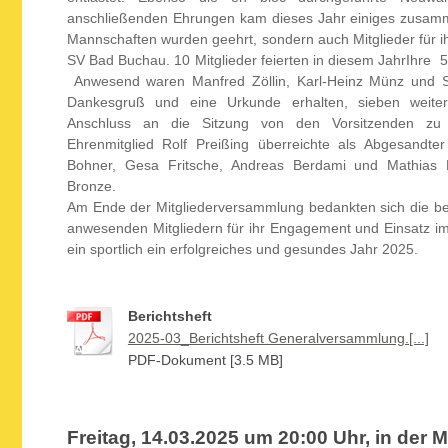
anschließenden Ehrungen kam dieses Jahr einiges zusamme
Mannschaften wurden geehrt, sondern auch Mitglieder für ih
SV Bad Buchau. 10 Mitglieder feierten in diesem JahrIhre 5
Anwesend waren Manfred Zöllin, Karl-Heinz Münz und S
Dankesgruß und eine Urkunde erhalten, sieben weite
Anschluss an die Sitzung von den Vorsitzenden zu
Ehrenmitglied Rolf Preißing überreichte als Abgesandt
Bohner, Gesa Fritsche, Andreas Berdami und Mathias 
Bronze.
Am Ende der Mitgliederversammlung bedankten sich die bei
anwesenden Mitgliedern für ihr Engagement und Einsatz im
ein sportlich ein erfolgreiches und gesundes Jahr 2025.
Berichtsheft
2025-03_Berichtsheft Generalversammlung.[...]
PDF-Dokument [3.5 MB]
Freitag, 14.03.2025 um 20:00 Uhr, in der