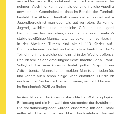
an die Grenze der Kapazität und die Zuschauer müssen fas
nehmen. Auch hier kam nochmals der eindringliche Appell 
anwesenden Gemeinderäte, dass im Bereich der Turnhall
besteht. Die Aktiven Handballdamen stehen aktuell auf 
Jugendbereich ist man ebenfalls gut vertreten. So konnt
Jugend, weibliche und männliche C-Jugend und gemi
Dennoch sei das Bestreben, dass man insgesamt mehr Z
stabile spielfähige Mannschaften zu bekommen, so Haas in 
In der Abteilung Turnen sind aktuell 113 Kinder au
Übungsleiterinnen verteilt und ebenfalls erfreulich ist di
Teilnehmerinnen, welche sich einmal in der Woche treffen, 
Den Abschluss der Abteilungsberichte machte Anna Franzis
Volleyball. Die neue Abteilung findet großen Zuspruch 
Aktivenbereich Mannschaften melden. Man ist zufrieden über
und konnte auch schon einige Siege einfahren. Für die 
noch auf der Suche nach einem Trainer, so Lahl.
Die ausfü
im Berichtsheft 2025 zu finden.
Im Anschluss an die Abteilungsberichte bat Wolfgang Lipke
Entlastung und die Neuwahl des Vorstandes durchzuführen.
Die Vorstandsmitglieder wurden einstimmig mit der Entha
entlastet. Ebenso die en bloc durchgeführte Neuwa